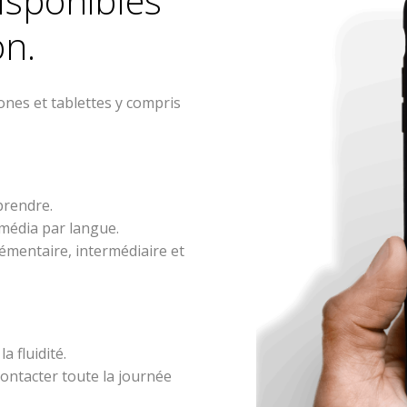
isponibles
on.
ones et tablettes y compris
prendre.
imédia par langue.
émentaire, intermédiaire et
a fluidité.
ontacter toute la journée