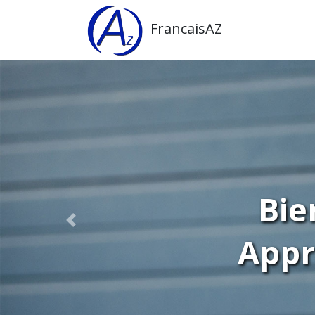
FrancaisAZ
Bie
Appr