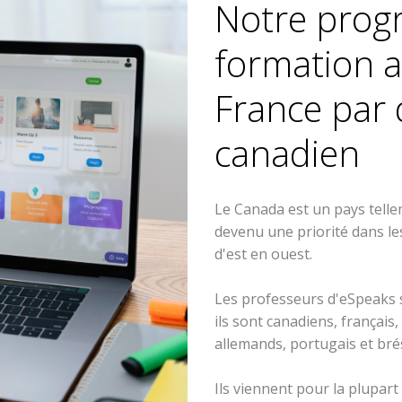
Notre pro
formation a
France par 
canadien
Le Canada est un pays telle
devenu une priorité dans les
d'est en ouest.
Les professeurs d'eSpeaks 
ils sont canadiens, français,
allemands, portugais et brés
Ils viennent pour la plupar