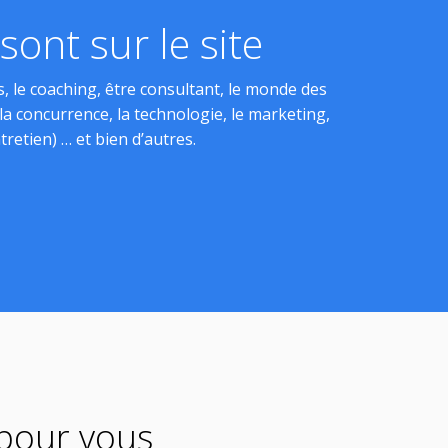
ont sur le site
, le coaching, être consultant, le monde des
, la concurrence, la technologie, le marketing,
tretien) … et bien d’autres.
 pour vous