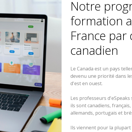
Notre pro
formation a
France par 
canadien
Le Canada est un pays telle
devenu une priorité dans les
d'est en ouest.
Les professeurs d'eSpeaks 
ils sont canadiens, français,
allemands, portugais et brés
Ils viennent pour la plupar