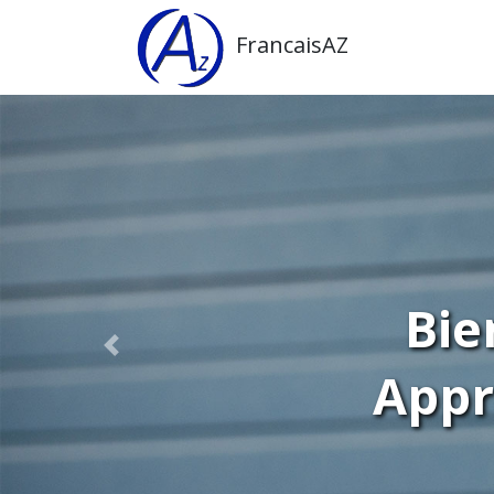
FrancaisAZ
Bie
Appr