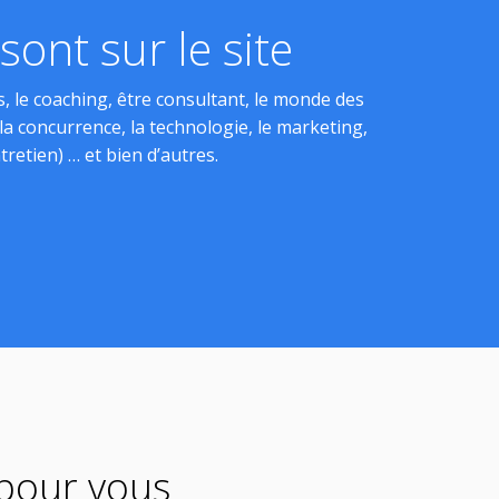
ont sur le site
, le coaching, être consultant, le monde des
, la concurrence, la technologie, le marketing,
tretien) … et bien d’autres.
 pour vous