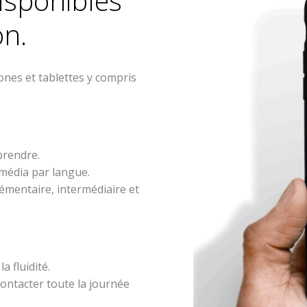
isponibles
on.
ones et tablettes y compris
prendre.
imédia par langue.
émentaire, intermédiaire et
a fluidité.
ontacter toute la journée